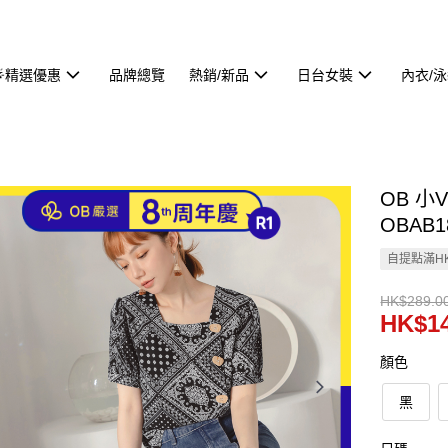
🌟精選優惠
品牌總覽
熱銷/新品
日台女裝
內衣/
OB 
OBAB1
自提點滿HK
HK$289.0
HK$14
顏色
黑