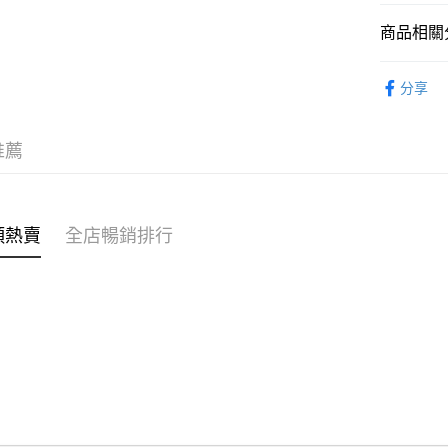
商品相關分
WeChat P
女裝
上
分享
送貨方式
不易系列
付款後順
穿搭主題
推薦
每筆HK$4
🌶️全網熱辣
付款後順
OB 8th
每筆HK$4
類熱賣
全店暢銷排行
付款後順
每筆HK$4
付款後其
每筆HK$4
順豐速遞 /
每筆HK$4