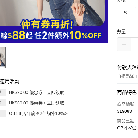
尺碼
S
數量
付款與運
自提點滿HK
適用活動
付款方式
商品特色
HK$20.00 優惠券，立即領取
券
HK$60.00 優惠券，立即領取
券
信用卡
商品編號
319083
OB 8th周年慶🎉2件額外10%🎉
Apple Pay
商品重點
AlipayHK
OB 小V
PayMe