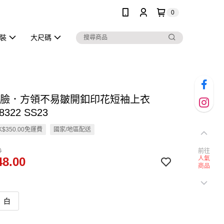
0
泳裝
大尺碼
小V臉．方領不易皺開釦印花短袖上衣
8322 SS23
$350.00免運費
國家/地區配送
0
前往
8.00
人氣
商品
白