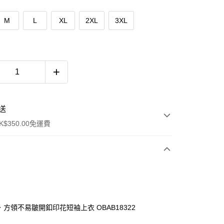
M
L
XL
2XL
3XL
送
$350.00免運費
臉．方領不易皺開釦印花短袖上衣 OBAB18322