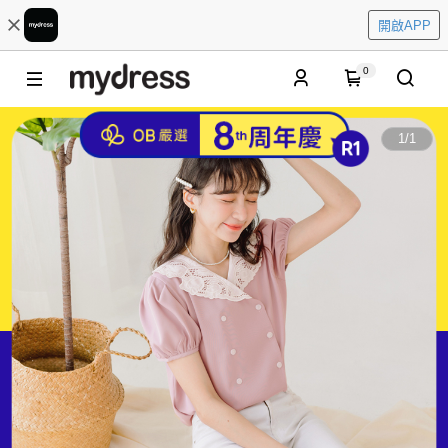
開啟APP
0
1
/
1