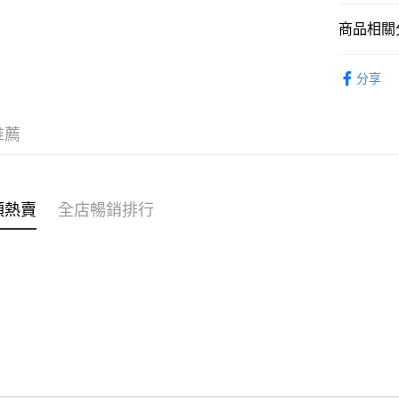
商品相關分
WeChat P
女裝
外
分享
送貨方式
付款後順
推薦
每筆HK$4
付款後順
每筆HK$4
類熱賣
全店暢銷排行
付款後順
每筆HK$4
付款後其
每筆HK$4
順豐速遞 /
每筆HK$4