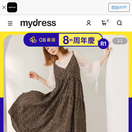
開啟APP
0
1
/
1