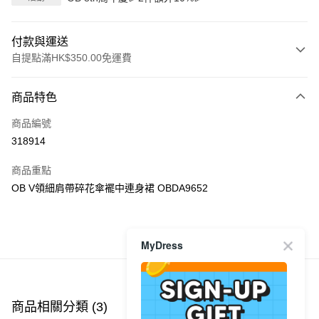
付款與運送
自提點滿HK$350.00免運費
付款方式
商品特色
信用卡
商品編號
Apple Pay
318914
AlipayHK
商品重點
PayMe
OB V領細肩帶碎花傘襬中連身裙 OBDA9652
WeChat Pay
商品推薦
MyDress
送貨方式
付款後順豐自助櫃
每筆HK$40.00，滿HK$350.00或以上免運費
商品相關分類 (3)
查看全部
付款後順豐站及營業點