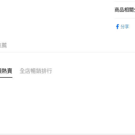
商品相關分
WeChat P
女裝
裙
分享
送貨方式
穿搭主題
付款後順
🌶️全網熱辣
推薦
每筆HK$4
穿搭主題
付款後順
⭐雲朵女孩
每筆HK$4
類熱賣
全店暢銷排行
⭐雲朵女孩
付款後順
每筆HK$4
付款後其
每筆HK$4
順豐速遞 /
每筆HK$4