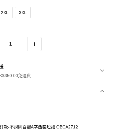
2XL
3XL
送
$350.00免運費
訂款-不規則百褶A字西裝短裙 OBCA2712