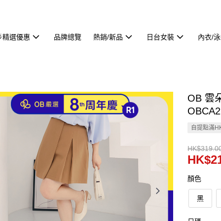
🌟精選優惠
品牌總覽
熱銷/新品
日台女裝
內衣/
OB 
OBCA2
自提點滿HK
HK$319.0
HK$21
顏色
黑