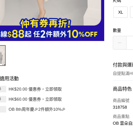
尺碼
XL
數量
付款與運
自提點滿HK
適用活動
付款方式
商品特色
HK$20.00 優惠券，立即領取
券
HK$60.00 優惠券，立即領取
券
信用卡
商品編號
318758
OB 8th周年慶🎉2件額外10%🎉
Apple Pay
商品重點
AlipayHK
OB 雲朵自
PayMe