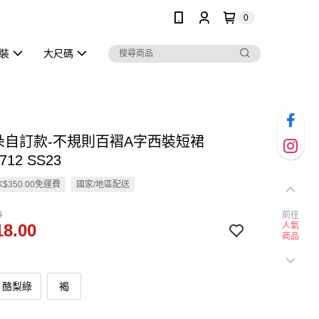
0
泳裝
大尺碼
雲朵自訂款-不規則百褶A字西裝短裙
712 SS23
$350.00免運費
國家/地區配送
0
前往
8.00
人氣
商品
酪梨綠
褐