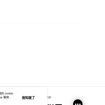
0.00，滿HK$350.00或以上免運費
大折日 低至55折🌶️
 菜鳥
0.00，滿HK$350.00或以上免運費
地區配送 (運費只供參考，下單後客服會再聯絡酌
運費表
)
 cookie
e 聲明使
我知道了
官方APP