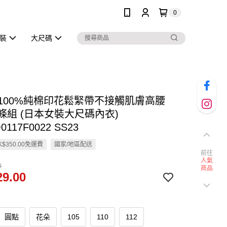
0
泳裝
大尺碼
en 100%純棉印花鬆緊帶不接觸肌膚高腰
條組 (日本女裝大尺碼內衣)
0117F0022 SS23
$350.00免運費
國家/地區配送
前往
人氣
0
商品
9.00
圓點
花朵
105
110
112