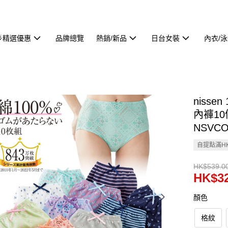
🌟精選優惠
品牌總覽
熱銷/新品
日台女裝
內衣/
niss
內褲10
NSVCO
自提點滿HK
HK$539.0
HK$32
顏色
格紋