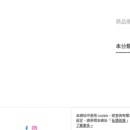
商品
本分
本網站中使用 cookie，欲查詢有關
設定，請參閱本網站「
私隱政策
」
用 cookie。
了解更多 >