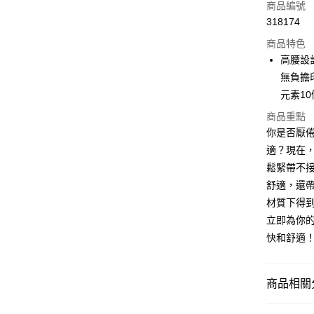
信用卡
商品編號
318174
Apple Pay
商品特色
AlipayHK
高腰設
無負擔
PayMe
元素1
WeChat P
商品重點
你是否厭
適？現在，
送貨方式
鬆緊帶不
付款後順
舒適，還
每筆HK$4
材質下得
立即為你
付款後順
快和舒適
每筆HK$4
付款後順
商品相關分
每筆HK$4
內衣睡衣
付款後其