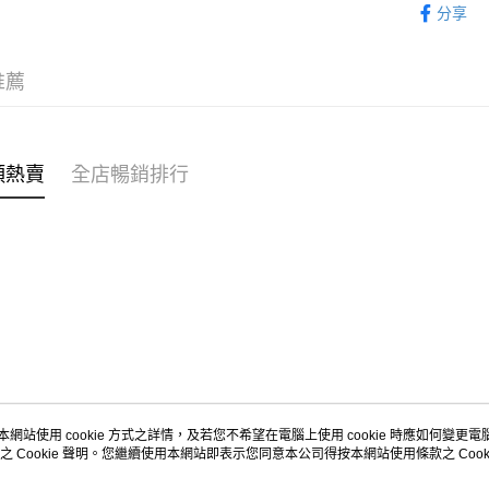
分享
每筆HK$4
🌶️全網熱辣
順豐速遞 /
推薦
每筆HK$4
其他國家/
收實際運費
類熱賣
全店暢銷排行
本網站使用 cookie 方式之詳情，及若您不希望在電腦上使用 cookie 時應如何變更電腦的
之 Cookie 聲明。您繼續使用本網站即表示您同意本公司得按本網站使用條款之 Cooki
關於我們
客戶服務