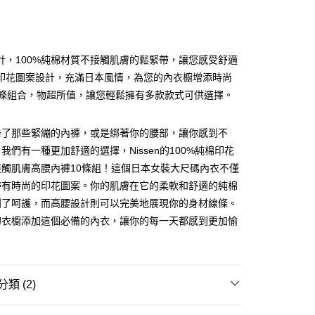
計，100%純棉材質不接觸肌膚的鬆緊帶，讓您感受舒適
印花圖案設計，充滿日本風情，為您的內衣櫥增添時尚
0條組合，物超所值，讓您輕鬆擁有多款款式可供選擇。
ay
倦了那些緊繃的內褲，或是綁著你的腰部，讓你感到不
我們有一種更加舒適的選擇，Nissen的100%純棉印花
接觸肌膚高腰內褲10條組！這個日本女裝大尺碼內衣不僅
豐自助櫃
帶有時尚的印花圖案。你的肌膚在它的柔軟和舒適的純棉
0.00，滿HK$350.00或以上免運費
到了呵護，而高腰設計則可以完美地展現你的身材線條。
的衣櫥添加這個必備的內衣，讓你的每一天都感到更加愉
豐站及營業點
！
0.00，滿HK$350.00或以上免運費
豐合作便利店
類 (2)
0.00，滿HK$350.00或以上免運費
內衣
內褲
他順豐合作點