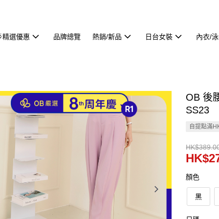
🌟精選優惠
品牌總覽
熱銷/新品
日台女裝
內衣/
OB 後
SS23
自提點滿HK
HK$389.0
HK$27
顏色
黑