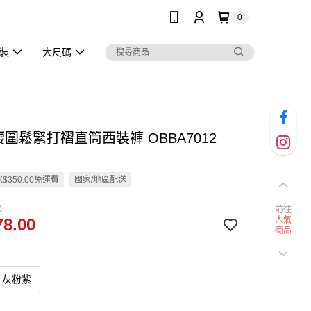
0
泳裝
大尺碼
腰圍鬆緊打褶直筒西裝褲 OBBA7012
$350.00免運費
國家/地區配送
0
前往
8.00
人氣
商品
灰粉紫