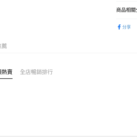
商品相關分
WeChat P
女裝
褲
分享
送貨方式
穿搭主題
付款後順
推薦
每筆HK$4
付款後順
每筆HK$4
類熱賣
全店暢銷排行
付款後順
每筆HK$4
付款後其
每筆HK$4
順豐速遞 /
每筆HK$4