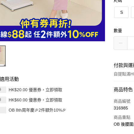
尺碼
S
數量
付款與運
自提點滿HK
適用活動
付款方式
商品特色
HK$20.00 優惠券，立即領取
券
HK$60.00 優惠券，立即領取
券
信用卡
商品編號
316985
OB 8th周年慶🎉2件額外10%🎉
Apple Pay
商品重點
AlipayHK
OB 後腰圍
PayMe