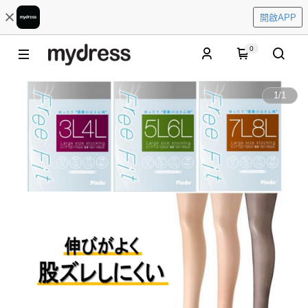
開啟APP
0
1
/
1