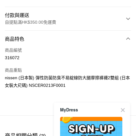
付款與運送
自提點滿HK$350.00免運費
付款方式
商品特色
信用卡
商品編號
Apple Pay
316072
AlipayHK
商品重點
PayMe
nissen (日本製) 彈性防菌防臭不易綻線防大腿摩擦褲襪2雙組 (日本
女裝大尺碼) NSCER0213F0001
WeChat Pay
送貨方式
商品推薦
MyDress
付款後順豐自助櫃
每筆HK$40.00，滿HK$350.00或以上免運費
付款後順豐站及營業點
商品相關分類 (3)
查看全部