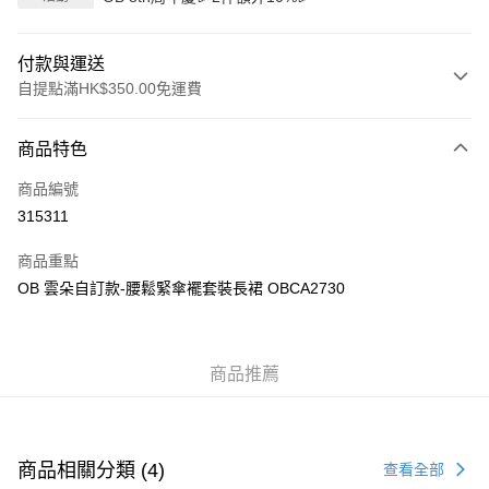
付款與運送
自提點滿HK$350.00免運費
付款方式
商品特色
信用卡
商品編號
Apple Pay
315311
AlipayHK
商品重點
PayMe
OB 雲朵自訂款-腰鬆緊傘襬套裝長裙 OBCA2730
WeChat Pay
商品推薦
送貨方式
付款後順豐自助櫃
每筆HK$40.00，滿HK$350.00或以上免運費
商品相關分類 (4)
查看全部
付款後順豐站及營業點