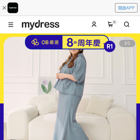
開啟APP
0
1
/
1