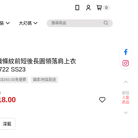
0
泳裝
大尺碼
針織條紋前短後長圓領落肩上衣
722 SS23
$350.00免運費
國家/地區配送
0
前往
8.00
人氣
商品
深藍