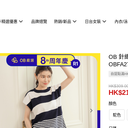
🌟精選優惠
品牌總覽
熱銷/新品
日台女裝
內衣/
OB 
OBFA2
自提點滿HK
HK$309.0
HK$21
顏色
駝色