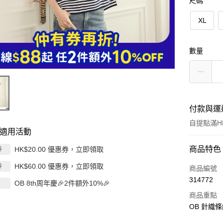
尺碼
XL
數量
付款與運
自提點滿HK
適用活動
付款方式
商品特色
HK$20.00 優惠券，立即領取
券
HK$60.00 優惠券，立即領取
券
信用卡
商品編號
314772
OB 8th周年慶🎉2件額外10%🎉
Apple Pay
商品重點
AlipayHK
OB 針織
PayMe