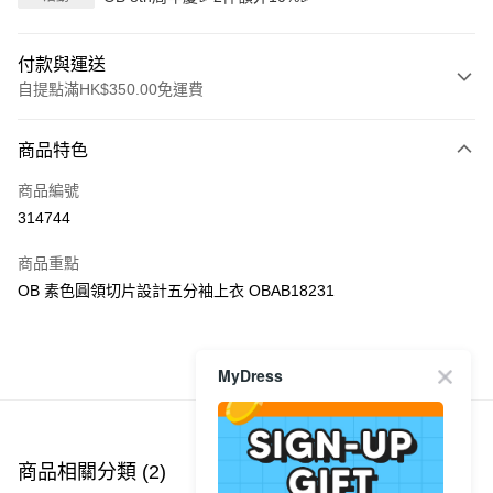
付款與運送
自提點滿HK$350.00免運費
付款方式
商品特色
信用卡
商品編號
Apple Pay
314744
AlipayHK
商品重點
PayMe
OB 素色圓領切片設計五分袖上衣 OBAB18231
WeChat Pay
MyDress
商品推薦
送貨方式
付款後順豐自助櫃
每筆HK$40.00，滿HK$350.00或以上免運費
商品相關分類 (2)
付款後順豐站及營業點