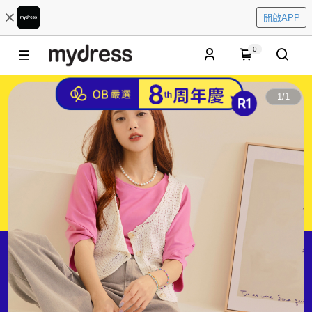
開啟APP
0
1
/
1