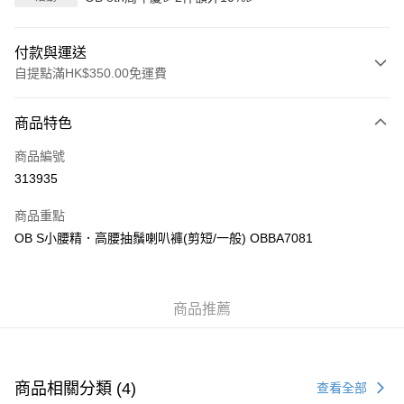
付款與運送
自提點滿HK$350.00免運費
付款方式
商品特色
信用卡
商品編號
Apple Pay
313935
AlipayHK
商品重點
PayMe
OB S小腰精．高腰抽鬚喇叭褲(剪短/一般) OBBA7081
WeChat Pay
商品推薦
送貨方式
付款後順豐自助櫃
每筆HK$40.00，滿HK$350.00或以上免運費
商品相關分類 (4)
查看全部
付款後順豐站及營業點