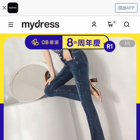
開啟APP
0
1
/
1