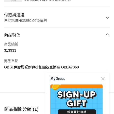
付款與運送
自提點滿HK$350.00免運費
付款方式
商品特色
信用卡
商品編號
Apple Pay
313933
AlipayHK
商品重點
PayMe
OB 素色腰鬆緊側邊排釦開衩直筒褲 OBBA7068
WeChat Pay
MyDress
商品推薦
送貨方式
付款後順豐自助櫃
每筆HK$40.00，滿HK$350.00或以上免運費
商品相關分類 (1)
付款後順豐站及營業點