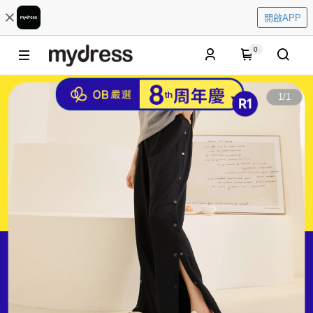
開啟APP
0
1
/
1