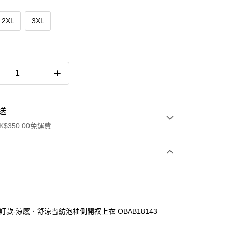
2XL
3XL
送
$350.00免運費
自訂款-涼感．舒涼雪紡泡袖側開衩上衣 OBAB18143