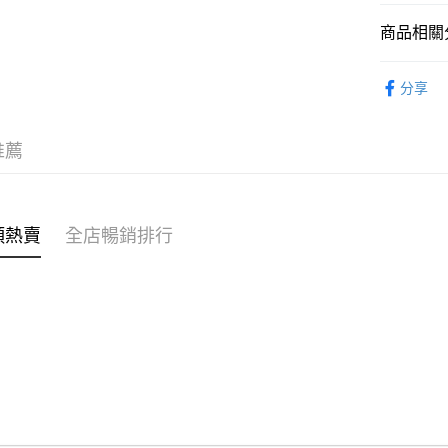
商品相關分
WeChat P
女裝
上
分享
送貨方式
不易系列
付款後順
穿搭主題
推薦
每筆HK$4
🌶️全網熱辣
付款後順
OB 8th
每筆HK$4
類熱賣
全店暢銷排行
穿搭主題
付款後順
⭐雲朵女孩
每筆HK$4
付款後其
每筆HK$4
順豐速遞 /
每筆HK$4