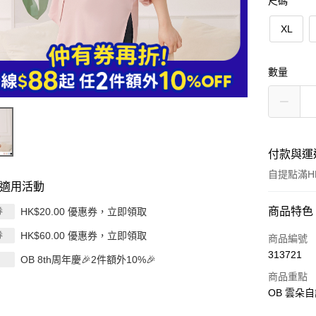
尺碼
XL
數量
付款與運
自提點滿HK
適用活動
付款方式
商品特色
HK$20.00 優惠券，立即領取
券
HK$60.00 優惠券，立即領取
券
信用卡
商品編號
313721
OB 8th周年慶🎉2件額外10%🎉
Apple Pay
商品重點
AlipayHK
OB 雲朵
PayMe