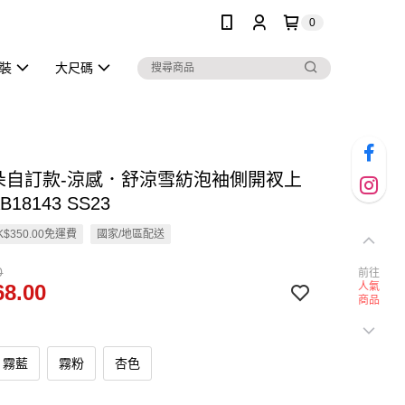
0
泳裝
大尺碼
雲朵自訂款-涼感．舒涼雪紡泡袖側開衩上
B18143 SS23
$350.00免運費
國家/地區配送
0
前往
8.00
人氣
商品
霧藍
霧粉
杏色