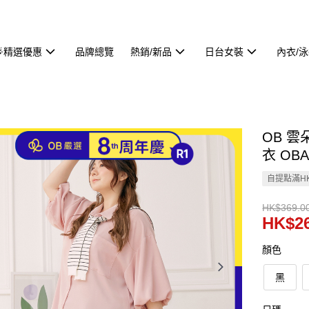
🌟精選優惠
品牌總覽
熱銷/新品
日台女裝
內衣/
OB 
衣 OBA
自提點滿HK
HK$369.0
HK$26
顏色
黑