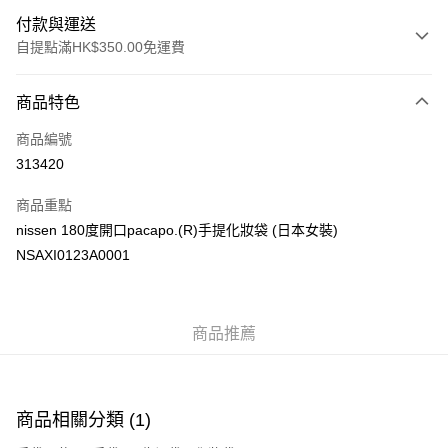
付款與運送
自提點滿HK$350.00免運費
付款方式
商品特色
信用卡
商品編號
Apple Pay
313420
AlipayHK
商品重點
PayMe
nissen 180度開口pacapo.(R)手提化妝袋 (日本女裝)
NSAXI0123A0001
WeChat Pay
送貨方式
商品推薦
付款後順豐自助櫃
每筆HK$40.00，滿HK$350.00或以上免運費
付款後順豐站及營業點
商品相關分類 (1)
每筆HK$40.00，滿HK$350.00或以上免運費