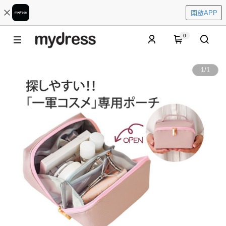
開啟APP
0
1
/
1