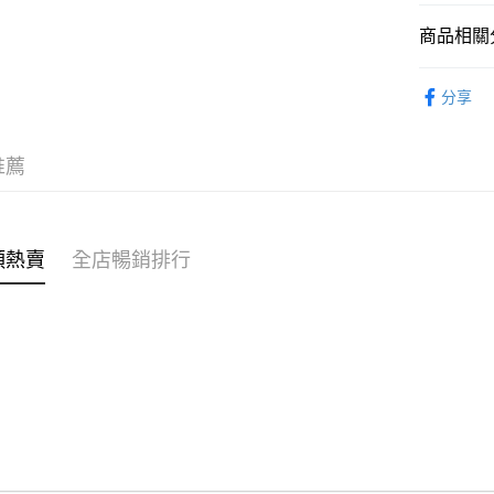
商品相關分
WeChat P
女裝
上
分享
送貨方式
🌶️全網熱辣
付款後順
OB 8th
推薦
每筆HK$4
付款後順
每筆HK$4
類熱賣
全店暢銷排行
付款後順
每筆HK$4
付款後其
每筆HK$4
順豐速遞 /
每筆HK$4