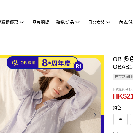
🌟精選優惠
品牌總覽
熱銷/新品
日台女裝
內衣/
OB 
OBAB1
自提點滿HK
HK$309.0
HK$21
顏色
黑