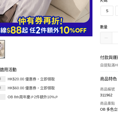
尺碼
S
數量
付款與運
自提點滿HK
適用活動
付款方式
商品特色
HK$20.00 優惠券，立即領取
券
HK$60.00 優惠券，立即領取
券
信用卡
商品編號
311962
OB 8th周年慶🎉2件額外10%🎉
Apple Pay
商品重點
AlipayHK
OB 多色立
PayMe