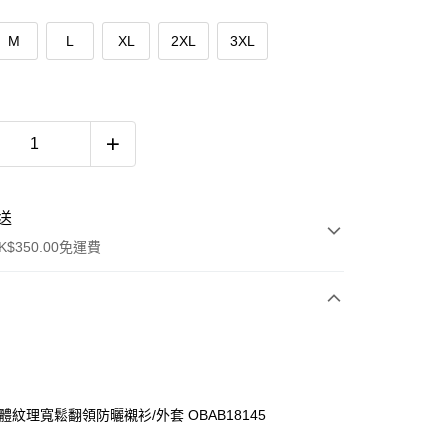
M
L
XL
2XL
3XL
送
$350.00免運費
體紋理寬鬆翻領防曬襯衫/外套 OBAB18145