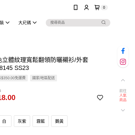
0
泳裝
大尺碼
多色立體紋理寬鬆翻領防曬襯衫/外套
8145 SS23
$350.00免運費
國家/地區配送
0
前往
8.00
人氣
商品
白
灰紫
霧藍
鵝黃