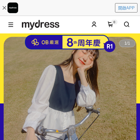
開啟APP
0
1
/
1