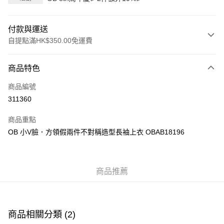
付款與運送
自提點滿HK$350.00免運費
付款方式
商品特色
信用卡
商品編號
Apple Pay
311360
AlipayHK
商品重點
PayMe
OB 小V臉．方領假兩件不對稱造型長袖上衣 OBAB18196
WeChat Pay
商品推薦
送貨方式
付款後順豐自助櫃
每筆HK$40.00，滿HK$350.00或以上免運費
商品相關分類 (2)
付款後順豐站及營業點