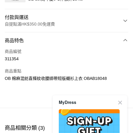
付款與運送
自提點滿HK$350.00免運費
付款方式
商品特色
信用卡
商品編號
Apple Pay
311354
AlipayHK
商品重點
PayMe
OB 棉麻混紡直條紋收腰綁帶短版襯衫上衣 OBAB18048
WeChat Pay
商品推薦
MyDress
送貨方式
付款後順豐自助櫃
每筆HK$40.00，滿HK$350.00或以上免運費
商品相關分類 (3)
查看全部
付款後順豐站及營業點