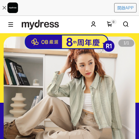
開啟APP
0
1
/
1