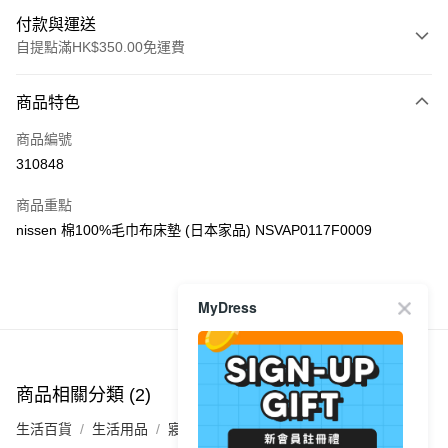
付款與運送
自提點滿HK$350.00免運費
付款方式
商品特色
信用卡
商品編號
Apple Pay
310848
AlipayHK
商品重點
PayMe
nissen 棉100%毛巾布床墊 (日本家品) NSVAP0117F0009
WeChat Pay
MyDress
商品推薦
送貨方式
付款後順豐自助櫃
每筆HK$40.00，滿HK$350.00或以上免運費
商品相關分類 (2)
付款後順豐站及營業點
生活百貨
生活用品
寢室用品
每筆HK$40.00，滿HK$350.00或以上免運費