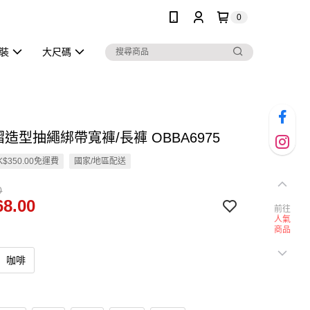
0
泳裝
大尺碼
褶造型抽繩綁帶寬褲/長褲 OBBA6975
$350.00免運費
國家/地區配送
0
8.00
前往
人氣
商品
咖啡