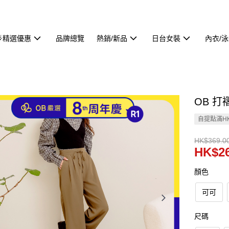
🌟精選優惠
品牌總覽
熱銷/新品
日台女裝
內衣/
OB 打
自提點滿HK
HK$369.0
HK$26
顏色
可可
尺碼