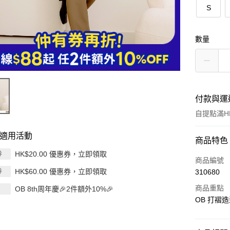
S
數量
付款與運
自提點滿HK
適用活動
付款方式
商品特色
HK$20.00 優惠券，立即領取
券
信用卡
商品編號
HK$60.00 優惠券，立即領取
券
310680
Apple Pay
商品重點
OB 8th周年慶🎉2件額外10%🎉
AlipayHK
OB 打褶造
PayMe