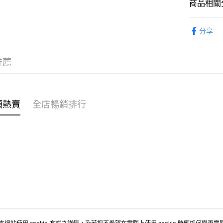
商品相關分
WeChat P
女裝
褲
分享
送貨方式
OB 8th
付款後順
推薦
每筆HK$4
付款後順
每筆HK$4
類熱賣
全店暢銷排行
付款後順
每筆HK$4
付款後其
每筆HK$4
順豐速遞 /
每筆HK$4
其他國家/