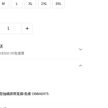
M
L
XL
2XL
3XL
送
$350.00免運費
型抽繩綁帶寬褲/長褲 OBBA6975