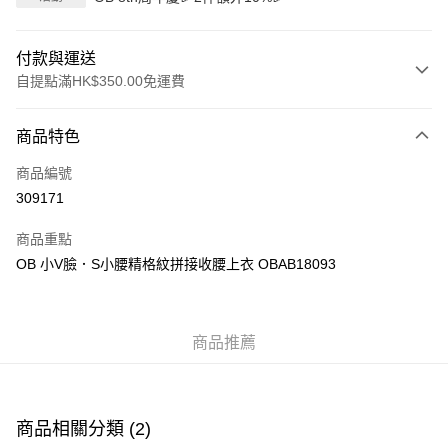
付款與運送
自提點滿HK$350.00免運費
付款方式
商品特色
信用卡
商品編號
Apple Pay
309171
AlipayHK
商品重點
PayMe
OB 小V臉．S小腰精格紋拼接收腰上衣 OBAB18093
WeChat Pay
商品推薦
送貨方式
付款後順豐自助櫃
每筆HK$40.00，滿HK$350.00或以上免運費
商品相關分類 (2)
付款後順豐站及營業點