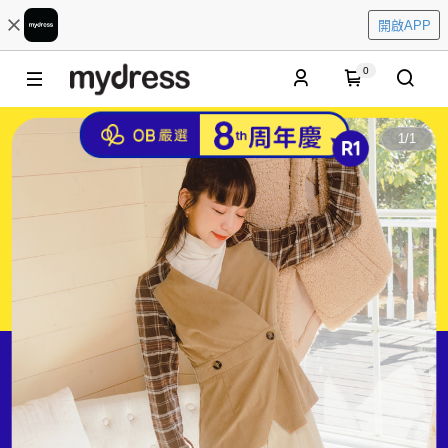
開啟APP
0
1
/
1