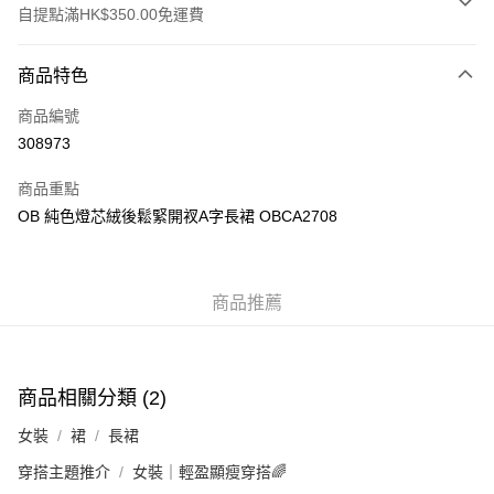
自提點滿HK$350.00免運費
付款方式
商品特色
信用卡
商品編號
Apple Pay
308973
AlipayHK
商品重點
PayMe
OB 純色燈芯絨後鬆緊開衩A字長裙 OBCA2708
WeChat Pay
商品推薦
送貨方式
付款後順豐自助櫃
每筆HK$40.00，滿HK$350.00或以上免運費
商品相關分類 (2)
付款後順豐站及營業點
女裝
裙
長裙
每筆HK$40.00，滿HK$350.00或以上免運費
穿搭主題推介
女裝｜輕盈顯瘦穿搭🌈
付款後順豐合作便利店