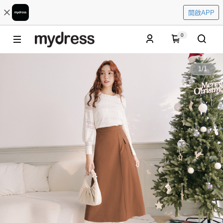
開啟APP
0
1
/
1