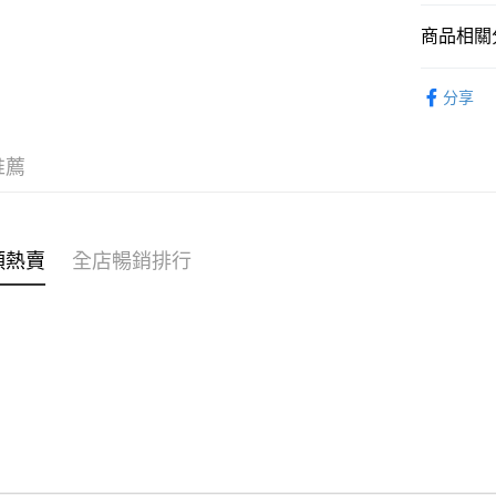
商品相關分
WeChat P
女裝
上
分享
送貨方式
付款後順
推薦
每筆HK$4
付款後順
每筆HK$4
類熱賣
全店暢銷排行
付款後順
每筆HK$4
付款後其
每筆HK$4
順豐速遞 /
每筆HK$4