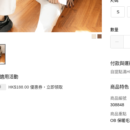
尺碼
S
數量
付款與運
自提點滿HK
適用活動
付款方式
商品特色
HK$188.00 優惠券，立即領取
券
信用卡
商品編號
308848
Apple Pay
商品重點
AlipayHK
OB 保暖毛
PayMe