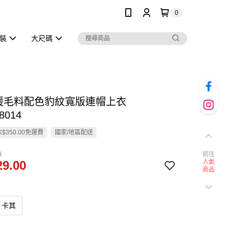
0
泳裝
大尺碼
保暖毛料配色豹紋寬版連帽上衣
8014
$350.00免運費
國家/地區配送
0
前往
9.00
人氣
商品
卡其