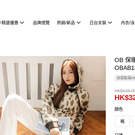
🌟精選優惠
品牌總覽
熱銷/新品
日台女裝
內衣/
OB 
OBAB1
自提點滿HK
HK$439.0
HK$32
顏色
褐