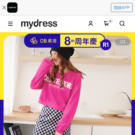
開啟APP
0
1
/
1