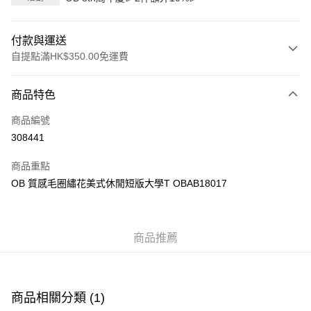
付款與運送
自提點滿HK$350.00免運費
付款方式
商品特色
信用卡
商品編號
Apple Pay
308441
AlipayHK
商品重點
PayMe
OB 質感毛圈繡花美式休閒短版大學T OBAB18017
WeChat Pay
商品推薦
送貨方式
付款後順豐自助櫃
每筆HK$40.00，滿HK$350.00或以上免運費
商品相關分類 (1)
付款後順豐站及營業點