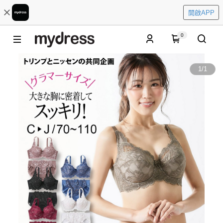
開啟APP
0
1
/
1