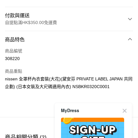
付款與運送
自提點滿HK$350.00免運費
付款方式
商品特色
信用卡
商品編號
Apple Pay
308220
AlipayHK
商品重點
PayMe
nissen 全罩杯內衣套裝(大花)(黛安芬 PRIVATE LABEL JAPAN 共同
企劃) (日本女裝及大尺碼適用內衣) NSBKR0320C0001
WeChat Pay
送貨方式
MyDress
商品推薦
付款後順豐自助櫃
每筆HK$40.00，滿HK$350.00或以上免運費
付款後順豐站及營業點
商品相關分類 (2)