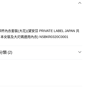
4L
100D／4L
105C／4L
105D／5L
5L
105F／5L
105G／5L
110C／5L
5L
110E／5L
110F／5L
110G／5L
全罩杯內衣套裝(大花)(黛安芬 PRIVATE LABEL JAPAN 共
日本女裝及大尺碼適用內衣) NSBKR0320C0001
ay
類 (2)
內衣
內衣套裝
大折日 低至55折🌶️
豐自助櫃
0.00，滿HK$350.00或以上免運費
豐站及營業點
0.00，滿HK$350.00或以上免運費
豐合作便利店