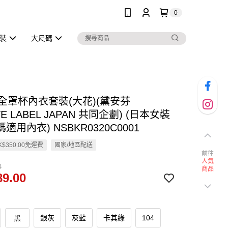
0
泳裝
大尺碼
en 全罩杯內衣套裝(大花)(黛安芬
TE LABEL JAPAN 共同企劃) (日本女裝
適用內衣) NSBKR0320C0001
$350.00免運費
國家/地區配送
前往
人氣
0
商品
9.00
黑
銀灰
灰藍
卡其綠
104