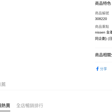
付款方式
商品特色
100E／
信用卡
商品編號
308220
105E／
Apple Pay
商品重點
AlipayHK
110D／
nissen 
同企劃) (
PayMe
WeChat P
商品相關分
內衣睡衣
送貨方式
分享
🌶️全網熱辣
付款後順
每筆HK$4
推薦
付款後順
每筆HK$4
類熱賣
全店暢銷排行
付款後順