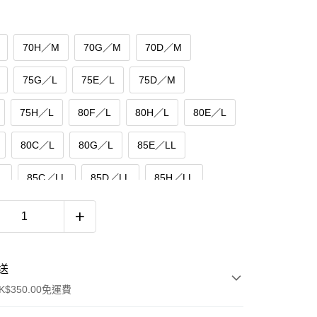
70H／M
70G／M
70D／M
75G／L
75E／L
75D／M
75H／L
80F／L
80H／L
80E／L
80C／L
80G／L
85E／LL
L
85C／LL
85D／LL
85H／LL
L
90H／3L
90E／3L
90C／LL
L
90F／3L
90D／LL
95D／3L
送
L
95E／3L
95C／3L
95F／3L
$350.00免運費
L
100G／4L
100C／4L
100F／4L