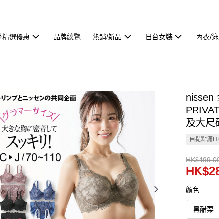
🌟精選優惠
品牌總覽
熱銷/新品
日台女裝
內衣/
niss
PRIVA
及大尺碼
自提點滿HK
HK$499.0
HK$28
顏色
黑醋栗