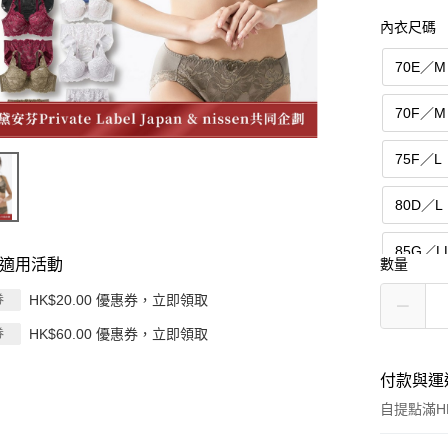
內衣尺碼
70E／M
70F／M
75F／L
80D／L
85G／L
適用活動
數量
85F／L
HK$20.00 優惠券，立即領取
券
HK$60.00 優惠券，立即領取
券
90G／3
付款與運
95G／3
自提點滿HK
95H／3