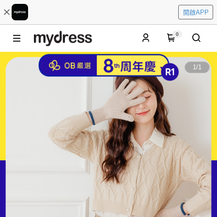
開啟APP
0
1
/
1