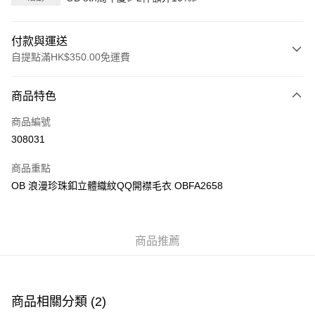
付款與運送
自提點滿HK$350.00免運費
付款方式
商品特色
信用卡
商品編號
Apple Pay
308031
AlipayHK
商品重點
PayMe
OB 浪漫珍珠釦立體織紋QQ開襟毛衣 OBFA2658
WeChat Pay
商品推薦
送貨方式
付款後順豐自助櫃
每筆HK$40.00，滿HK$350.00或以上免運費
商品相關分類 (2)
付款後順豐站及營業點