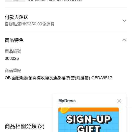
付款與運送
自提點滿HK$350.00免運費
付款方式
商品特色
信用卡
商品編號
Apple Pay
308025
AlipayHK
商品重點
PayMe
OB 面磨毛翻領開襟收腰長連身裙/外套(附腰帶) OBDA9517
WeChat Pay
MyDress
商品推薦
送貨方式
付款後順豐自助櫃
每筆HK$40.00，滿HK$350.00或以上免運費
商品相關分類 (2)
付款後順豐站及營業點