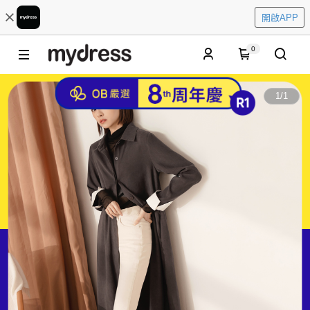
開啟APP
0
1
/
1