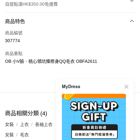
自提點滿HK$350.00免運費
付款方式
商品特色
信用卡
商品編號
Apple Pay
307774
AlipayHK
商品重點
PayMe
OB 小V臉．桃心領坑條修身QQ毛衣 OBFA2611
WeChat Pay
商品推薦
MyDress
送貨方式
付款後順豐自助櫃
每筆HK$40.00，滿HK$350.00或以上免運費
商品相關分類 (4)
查看全部
付款後順豐站及營業點
女裝
上衣
長袖上衣
每筆HK$40.00，滿HK$350.00或以上免運費
女裝
毛衣
付款後順豐合作便利店