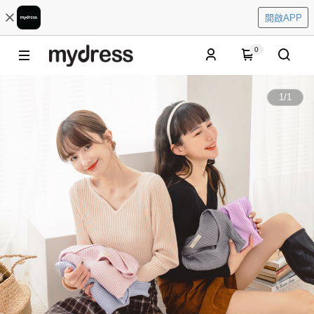
開啟APP
0
1
/
1