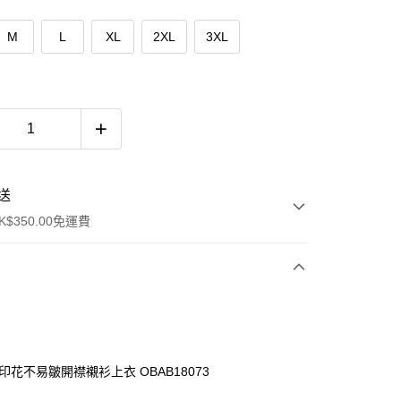
M
L
XL
2XL
3XL
送
$350.00免運費
印花不易皺開襟襯衫上衣 OBAB18073