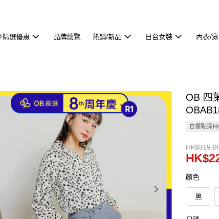
🌟精選優惠
品牌總覽
熱銷/新品
日台女裝
內衣/
OB 
OBAB1
自提點滿HK
HK$319.0
HK$22
顏色
黑