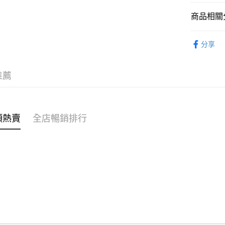
商品相關分
WeChat P
女裝
上
分享
送貨方式
不易系列
付款後順
推薦
每筆HK$4
付款後順
每筆HK$4
類熱賣
全店暢銷排行
付款後順
每筆HK$4
付款後其
每筆HK$4
順豐速遞 /
每筆HK$4