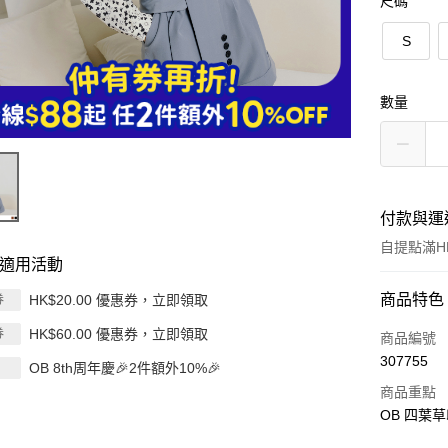
尺碼
S
數量
付款與運
自提點滿HK
適用活動
付款方式
商品特色
HK$20.00 優惠券，立即領取
券
HK$60.00 優惠券，立即領取
券
信用卡
商品編號
307755
OB 8th周年慶🎉2件額外10%🎉
Apple Pay
商品重點
AlipayHK
OB 四葉草
PayMe