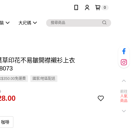
0
泳裝
大尺碼
四葉草印花不易皺開襟襯衫上衣
8073
$350.00免運費
國家/地區配送
0
前往
8.00
人氣
商品
咖啡