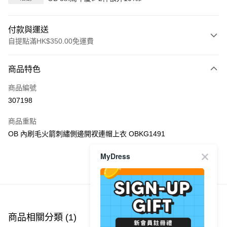
付款與運送
自提點滿HK$350.00免運費
付款方式
商品特色
信用卡
商品編號
Apple Pay
307198
AlipayHK
商品重點
PayMe
OB 內刷毛火箭刺繡側邊開衩連帽上衣 OBKG1491
WeChat Pay
MyDress
商品推薦
送貨方式
付款後順豐自助櫃
每筆HK$40.00，滿HK$350.00或以上免運費
商品相關分類 (1)
付款後順豐站及營業點