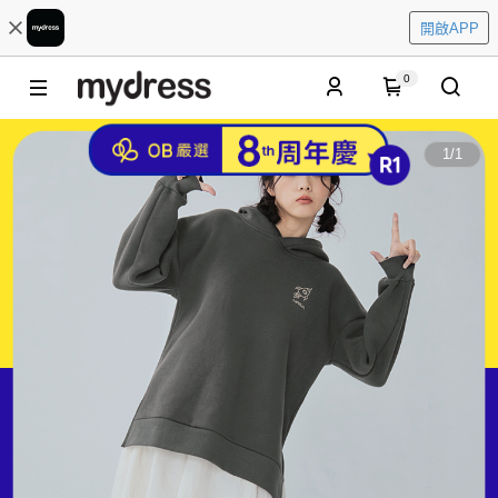
開啟APP
0
1
/
1