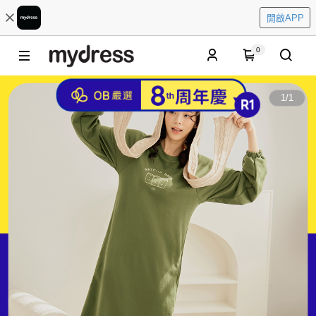
開啟APP
0
1
/
1