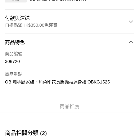
付款與運送
自提點滿HK$350.00免運費
付款方式
商品特色
信用卡
商品編號
Apple Pay
306720
AlipayHK
商品重點
PayMe
OB 咖啡廳家族．角色印花長版拋袖連身裙 OBKG1525
WeChat Pay
商品推薦
送貨方式
付款後順豐自助櫃
每筆HK$40.00，滿HK$350.00或以上免運費
商品相關分類 (2)
付款後順豐站及營業點