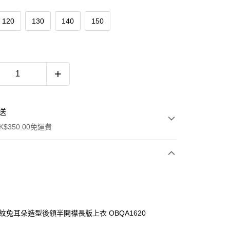
120
130
140
150
送
$350.00免運費
格紋兔耳朵造型後領半開襟長版上衣 OBQA1620