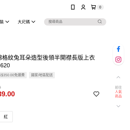
0
泳裝
大尺碼
純棉格紋兔耳朵造型後領半開襟長版上衣
620
$350.00免運費
國家/地區配送
0
前往
9.00
人氣
商品
紅