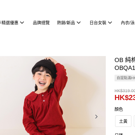
🌟精選優惠
品牌總覽
熱銷/新品
日台女裝
內衣/
OB 
OBQA1
自提點滿HK
HK$319.0
HK$23
顏色
土黃