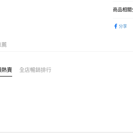
商品相關分
WeChat P
親子家庭
分享
送貨方式
付款後順
推薦
每筆HK$4
付款後順
每筆HK$4
類熱賣
全店暢銷排行
付款後順
每筆HK$4
付款後其
每筆HK$4
順豐速遞 /
每筆HK$4