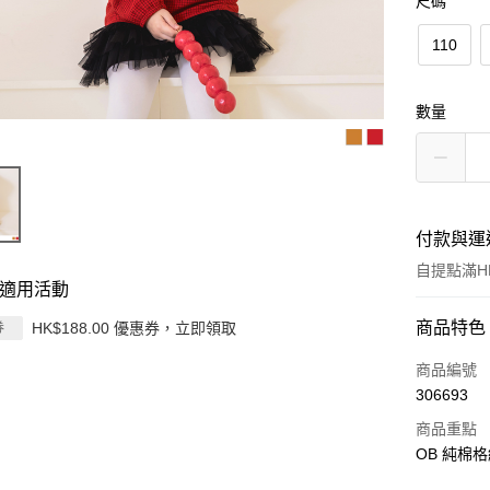
尺碼
110
數量
付款與運
自提點滿HK
適用活動
付款方式
商品特色
HK$188.00 優惠券，立即領取
券
信用卡
商品編號
306693
Apple Pay
商品重點
AlipayHK
OB 純棉
PayMe