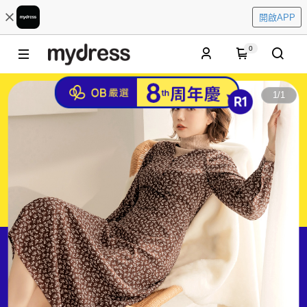
開啟APP
0
1
/
1