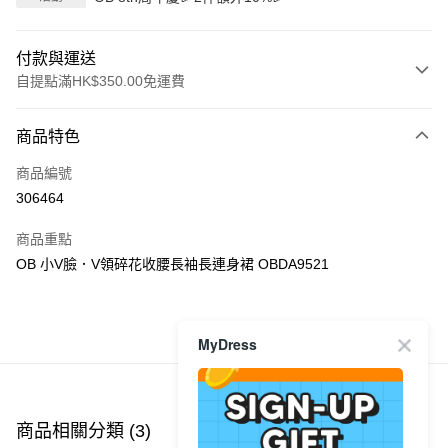
付款與運送
自提點滿HK$350.00免運費
付款方式
商品特色
信用卡
商品編號
Apple Pay
306464
AlipayHK
商品重點
PayMe
OB 小V臉．V領碎花收腰長袖長連身裙 OBDA9521
WeChat Pay
商品推薦
MyDress
送貨方式
付款後順豐自助櫃
每筆HK$40.00，滿HK$350.00或以上免運費
商品相關分類 (3)
查看全部
付款後順豐站及營業點