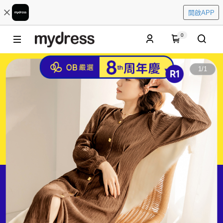
開啟APP
0
1
/
1