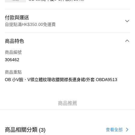
付款與運送
自提點滿HK$350.00免運費
付款方式
商品特色
信用卡
商品編號
Apple Pay
306462
AlipayHK
商品重點
PayMe
OB 小V臉．V領立體紋理收腰開襟長連身裙/外套 OBDA9513
WeChat Pay
商品推薦
送貨方式
付款後順豐自助櫃
每筆HK$40.00，滿HK$350.00或以上免運費
商品相關分類 (3)
查看全部
付款後順豐站及營業點