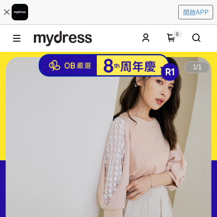
開啟APP
0
1
/
1