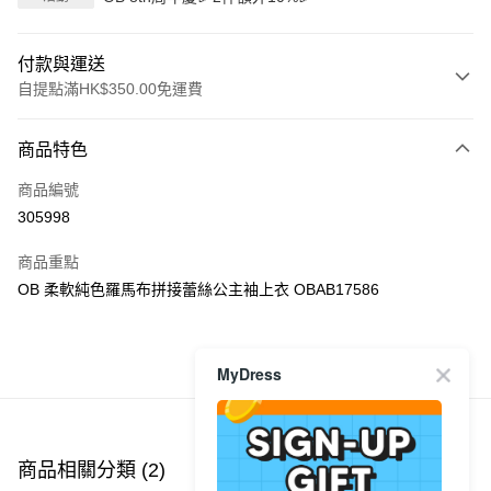
付款與運送
自提點滿HK$350.00免運費
付款方式
商品特色
信用卡
商品編號
Apple Pay
305998
AlipayHK
商品重點
PayMe
OB 柔軟純色羅馬布拼接蕾絲公主袖上衣 OBAB17586
WeChat Pay
MyDress
商品推薦
送貨方式
付款後順豐自助櫃
每筆HK$40.00，滿HK$350.00或以上免運費
商品相關分類 (2)
付款後順豐站及營業點