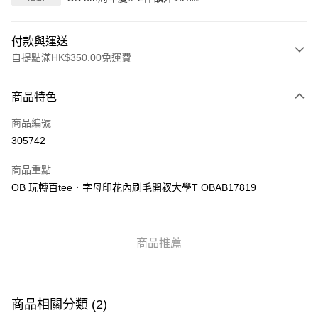
付款與運送
自提點滿HK$350.00免運費
付款方式
商品特色
信用卡
商品編號
Apple Pay
305742
AlipayHK
商品重點
PayMe
OB 玩轉百tee．字母印花內刷毛開衩大學T OBAB17819
WeChat Pay
商品推薦
送貨方式
付款後順豐自助櫃
每筆HK$40.00，滿HK$350.00或以上免運費
商品相關分類 (2)
付款後順豐站及營業點