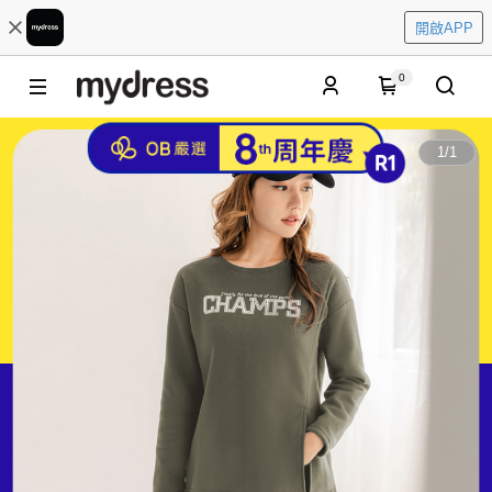
開啟APP
0
1
/
1