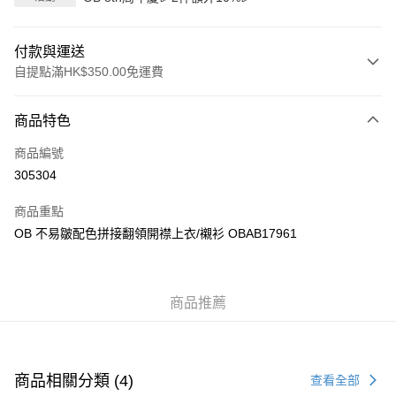
付款與運送
自提點滿HK$350.00免運費
付款方式
商品特色
信用卡
商品編號
Apple Pay
305304
AlipayHK
商品重點
PayMe
OB 不易皺配色拼接翻領開襟上衣/襯衫 OBAB17961
WeChat Pay
商品推薦
送貨方式
付款後順豐自助櫃
每筆HK$40.00，滿HK$350.00或以上免運費
商品相關分類 (4)
查看全部
付款後順豐站及營業點