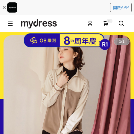
開啟APP
0
1
/
1