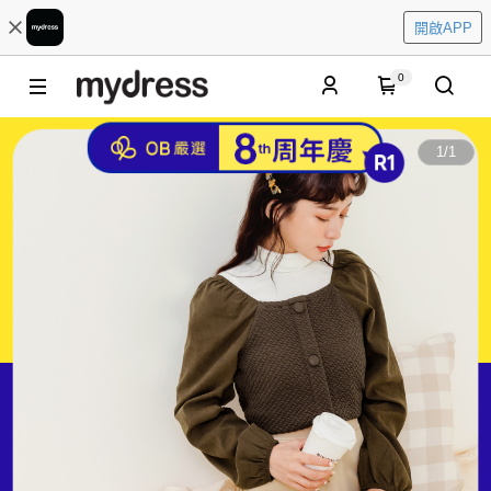
開啟APP
0
1
/
1