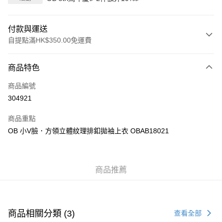
付款與運送
自提點滿HK$350.00免運費
付款方式
商品特色
信用卡
商品編號
Apple Pay
304921
AlipayHK
商品重點
PayMe
OB 小V臉．方領立體紋理排釦拋袖上衣 OBAB18021
WeChat Pay
商品推薦
送貨方式
付款後順豐自助櫃
每筆HK$40.00，滿HK$350.00或以上免運費
商品相關分類 (3)
查看全部
付款後順豐站及營業點