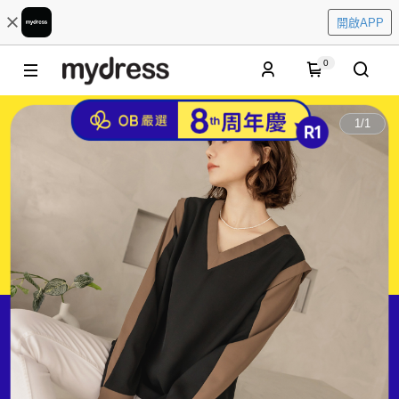
開啟APP
0
1
/
1