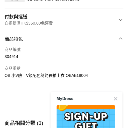
付款與運送
自提點滿HK$350.00免運費
付款方式
商品特色
信用卡
商品編號
Apple Pay
304914
AlipayHK
商品重點
PayMe
OB 小V臉．V領配色簡約長袖上衣 OBAB18004
WeChat Pay
商品推薦
MyDress
送貨方式
付款後順豐自助櫃
每筆HK$40.00，滿HK$350.00或以上免運費
商品相關分類 (3)
查看全部
付款後順豐站及營業點