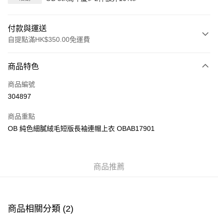
付款與運送
自提點滿HK$350.00免運費
付款方式
商品特色
信用卡
商品編號
Apple Pay
304897
AlipayHK
商品重點
PayMe
OB 純色細膩絨毛短版長袖連帽上衣 OBAB17901
WeChat Pay
商品推薦
送貨方式
付款後順豐自助櫃
每筆HK$40.00，滿HK$350.00或以上免運費
商品相關分類 (2)
付款後順豐站及營業點