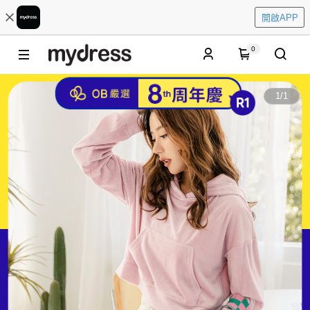
開啟APP
0
1
/
1