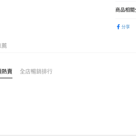
商品相關分
WeChat P
女裝
毛
分享
送貨方式
付款後順
推薦
每筆HK$4
付款後順
每筆HK$4
類熱賣
全店暢銷排行
付款後順
每筆HK$4
付款後其
每筆HK$4
順豐速遞 /
每筆HK$4