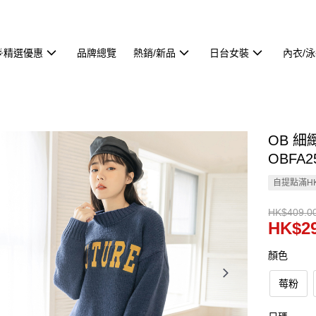
🌟精選優惠
品牌總覽
熱銷/新品
日台女裝
內衣/
OB 
OBFA2
自提點滿HK
HK$409.0
HK$29
顏色
莓粉