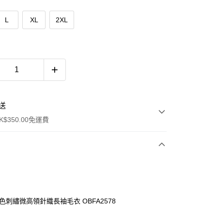
L
XL
2XL
送
$350.00免運費
撞色刺繡微高領針織長袖毛衣 OBFA2578