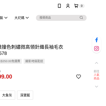
0
泳裝
大尺碼
細緻撞色刺繡微高領針織長袖毛衣
578
$350.00免運費
國家/地區配送
0
前往
9.00
人氣
商品
大象灰
深寶藍