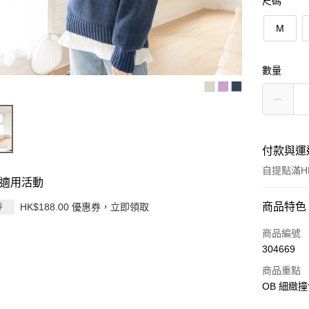
尺碼
M
數量
付款與運
自提點滿HK
適用活動
付款方式
商品特色
HK$188.00 優惠券，立即領取
券
信用卡
商品編號
304669
Apple Pay
商品重點
AlipayHK
OB 細緻
PayMe