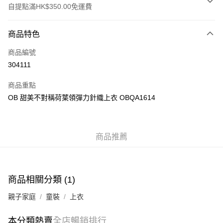
自提點滿HK$350.00免運費
付款方式
商品特色
信用卡
商品編號
Apple Pay
304111
AlipayHK
商品重點
PayMe
OB 甜美不對稱荷葉領彈力針織上衣 OBQA1614
WeChat Pay
商品推薦
送貨方式
付款後順豐自助櫃
每筆HK$40.00，滿HK$350.00或以上免運費
商品相關分類 (1)
付款後順豐站及營業點
親子家庭
童裝
上衣
每筆HK$40.00，滿HK$350.00或以上免運費
付款後順豐合作便利店
本分類熱賣
全店暢銷排行