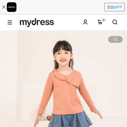
開啟APP
0
1
/
1