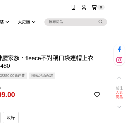
0
泳裝
大尺碼
啡廳家族．fleece不對稱口袋連帽上衣
480
$350.00免運費
國家/地區配送
0
前往
9.00
人氣
商品
灰綠