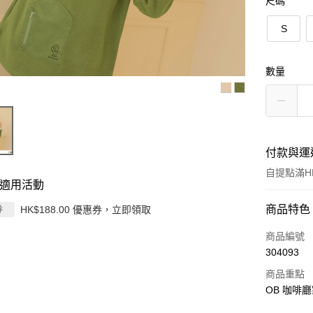
尺碼
S
數量
付款與運
自提點滿HK
適用活動
付款方式
商品特色
HK$188.00 優惠券，立即領取
券
信用卡
商品編號
304093
Apple Pay
商品重點
AlipayHK
OB 咖啡廳
PayMe