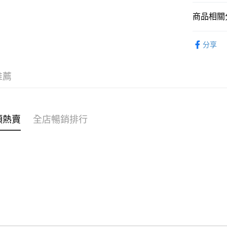
商品相關分
WeChat P
女裝
上
分享
送貨方式
付款後順
推薦
每筆HK$4
付款後順
每筆HK$4
類熱賣
全店暢銷排行
付款後順
每筆HK$4
付款後其
每筆HK$4
順豐速遞 /
每筆HK$4