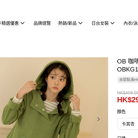
🌟精選優惠
品牌總覽
熱銷/新品
日台女裝
內衣/
OB 咖
OBKG1
自提點滿HK
HK$409.0
HK$29
顏色
卡其杏