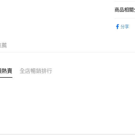
商品相關分
WeChat P
女裝
上
分享
送貨方式
付款後順
推薦
每筆HK$4
付款後順
每筆HK$4
類熱賣
全店暢銷排行
付款後順
每筆HK$4
付款後其
每筆HK$4
順豐速遞 /
每筆HK$4