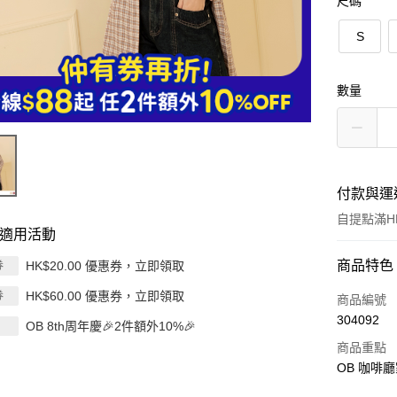
尺碼
S
數量
付款與運
自提點滿HK
適用活動
付款方式
商品特色
HK$20.00 優惠券，立即領取
券
HK$60.00 優惠券，立即領取
券
信用卡
商品編號
304092
OB 8th周年慶🎉2件額外10%🎉
Apple Pay
商品重點
AlipayHK
OB 咖啡
PayMe