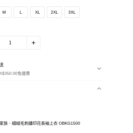
M
L
XL
2XL
3XL
送
$350.00免運費
廳家族．細絨毛刺繡印花長袖上衣 OBKG1500