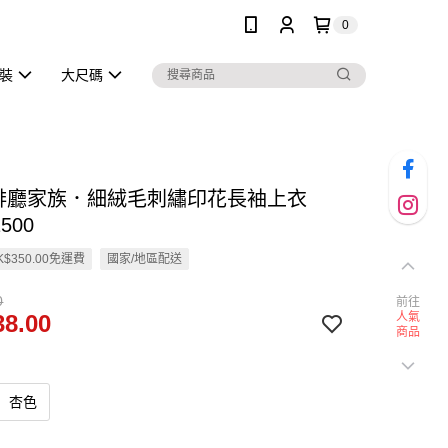
0
泳裝
大尺碼
咖啡廳家族．細絨毛刺繡印花長袖上衣
500
$350.00免運費
國家/地區配送
0
前往
8.00
人氣
商品
杏色