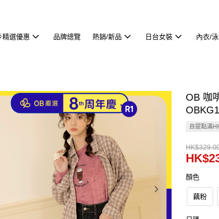
🌟精選優惠
品牌總覽
熱銷/新品
日台女裝
內衣/
OB 
OBKG1
自提點滿HK
HK$329.0
HK$23
顏色
藕粉