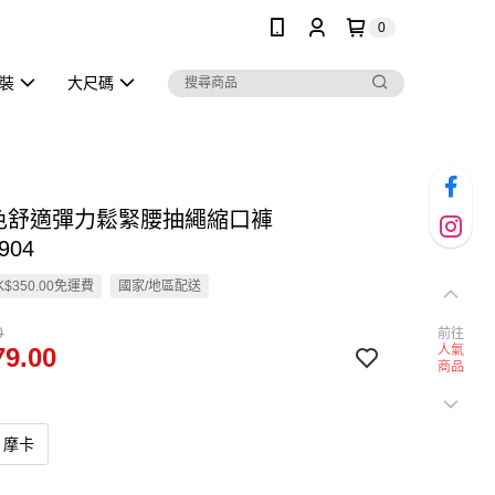
0
泳裝
大尺碼
純色舒適彈力鬆緊腰抽繩縮口褲
904
$350.00免運費
國家/地區配送
0
前往
9.00
人氣
商品
摩卡