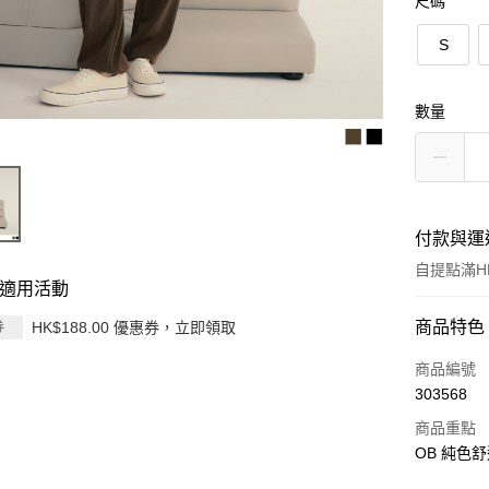
尺碼
S
數量
付款與運
自提點滿HK
適用活動
付款方式
商品特色
HK$188.00 優惠券，立即領取
券
信用卡
商品編號
303568
Apple Pay
商品重點
AlipayHK
OB 純色
PayMe