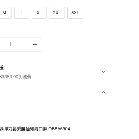
M
L
XL
2XL
3XL
送
$350.00免運費
舒適彈力鬆緊腰抽繩縮口褲 OBBA6904