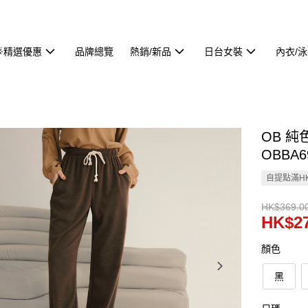
🌟精選優惠
品牌總覽
熱銷/新品
日台女裝
內衣/
OB 
OBBA6
自提點滿HK
HK$369.0
HK$27
顏色
黑