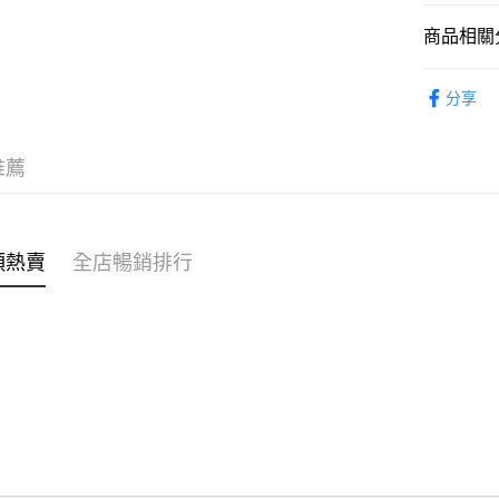
商品相關分
WeChat P
女裝
褲
分享
送貨方式
付款後順
推薦
每筆HK$4
付款後順
每筆HK$4
類熱賣
全店暢銷排行
付款後順
每筆HK$4
付款後其
每筆HK$4
順豐速遞 /
每筆HK$4