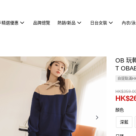
🌟精選優惠
品牌總覽
熱銷/新品
日台女裝
內衣/
OB 
T OBA
自提點滿HK
HK$359.0
HK$26
顏色
深藍