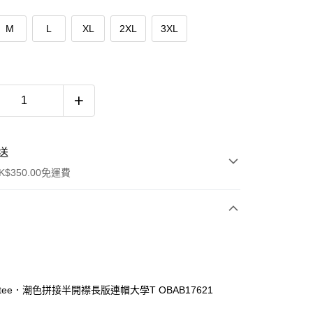
M
L
XL
2XL
3XL
送
$350.00免運費
tee．潮色拼接半開襟長版連帽大學T OBAB17621