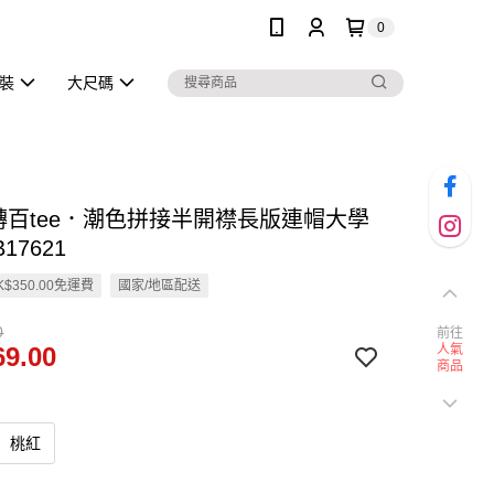
0
泳裝
大尺碼
玩轉百tee．潮色拼接半開襟長版連帽大學
B17621
$350.00免運費
國家/地區配送
0
前往
9.00
人氣
商品
桃紅