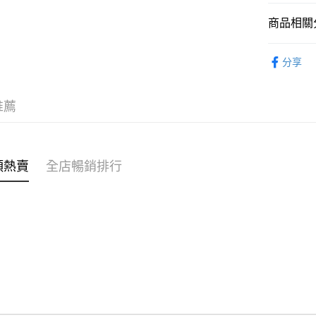
商品相關分
WeChat P
女裝
上
分享
送貨方式
付款後順
推薦
每筆HK$4
付款後順
每筆HK$4
類熱賣
全店暢銷排行
付款後順
每筆HK$4
付款後其
每筆HK$4
順豐速遞 /
每筆HK$4