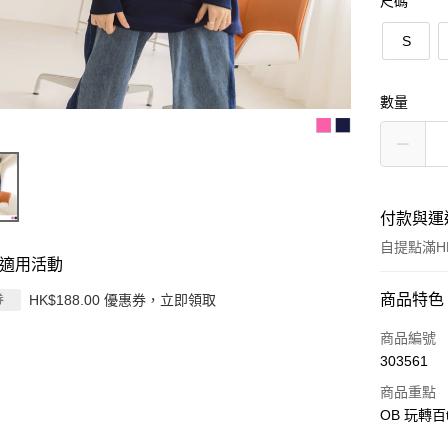
尺碼
S
數量
付款與運
自提點滿HK
適用活動
付款方式
商品特色
HK$188.00 優惠券，立即領取
券
信用卡
商品編號
303561
Apple Pay
商品重點
AlipayHK
OB 玩轉百
PayMe