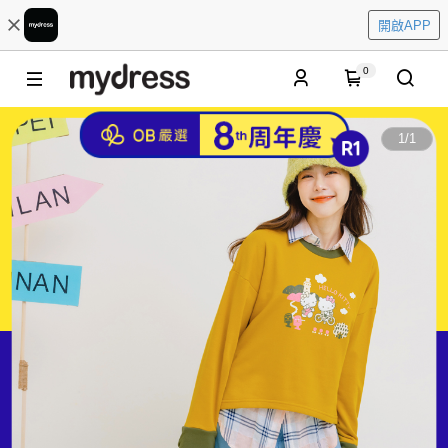
開啟APP
0
1
/
1