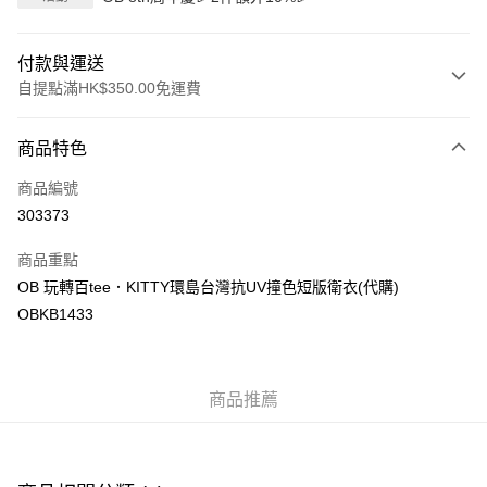
付款與運送
自提點滿HK$350.00免運費
付款方式
商品特色
信用卡
商品編號
Apple Pay
303373
AlipayHK
商品重點
PayMe
OB 玩轉百tee．KITTY環島台灣抗UV撞色短版衛衣(代購)
OBKB1433
WeChat Pay
送貨方式
商品推薦
付款後順豐自助櫃
每筆HK$40.00，滿HK$350.00或以上免運費
付款後順豐站及營業點