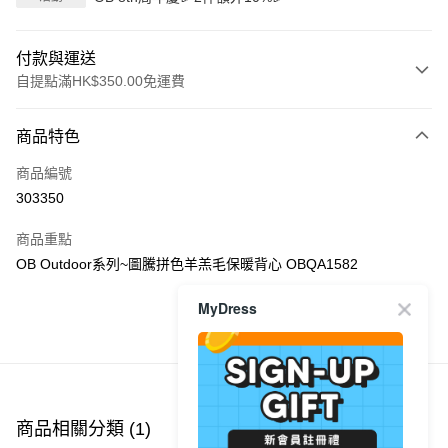
付款與運送
自提點滿HK$350.00免運費
付款方式
商品特色
信用卡
商品編號
Apple Pay
303350
AlipayHK
商品重點
PayMe
OB Outdoor系列~圖騰拼色羊羔毛保暖背心 OBQA1582
WeChat Pay
MyDress
商品推薦
送貨方式
付款後順豐自助櫃
每筆HK$40.00，滿HK$350.00或以上免運費
商品相關分類 (1)
付款後順豐站及營業點