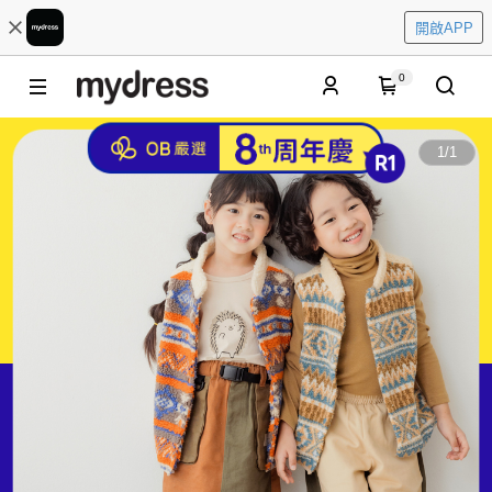
開啟APP
0
1
/
1