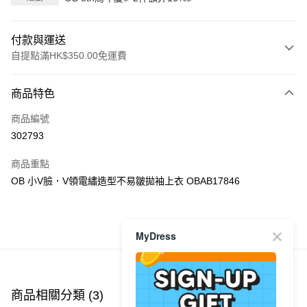
付款與運送
自提點滿HK$350.00免運費
付款方式
商品特色
信用卡
商品編號
Apple Pay
302793
AlipayHK
商品重點
PayMe
OB 小V臉．V領電繡造型不易皺拋袖上衣 OBAB17846
WeChat Pay
商品推薦
MyDress
送貨方式
付款後順豐自助櫃
每筆HK$40.00，滿HK$350.00或以上免運費
商品相關分類 (3)
查看全部
付款後順豐站及營業點