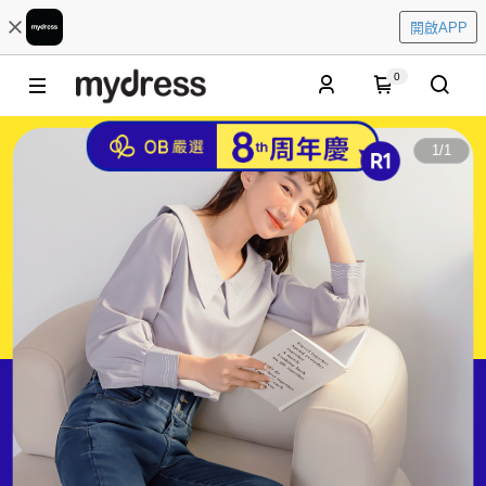
開啟APP
0
1
/
1